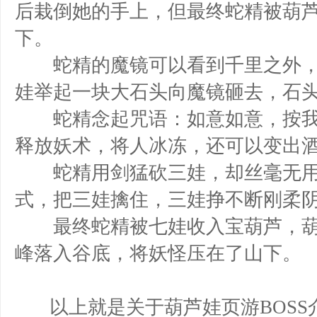
后栽倒她的手上，但最终蛇精被葫
下。
蛇精的魔镜可以看到千里之外，
娃举起一块大石头向魔镜砸去，石
蛇精念起咒语：如意如意，按我
释放妖术，将人冰冻，还可以变出
蛇精用剑猛砍三娃，却丝毫无用
式，把三娃擒住，三娃挣不断刚柔
最终蛇精被七娃收入宝葫芦，葫
峰落入谷底，将妖怪压在了山下。
以上就是关于
葫芦娃页游BOSS