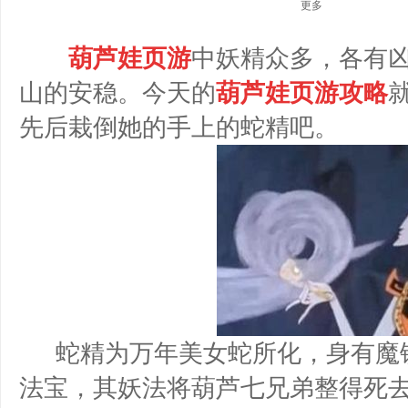
更多
葫芦娃页游
中妖精众多，各有
山的安稳。今天的
葫芦娃页游攻略
先后栽倒她的手上的蛇精吧。
蛇精为万年美女蛇所化，身有魔
法宝，其妖法将葫芦七兄弟整得死